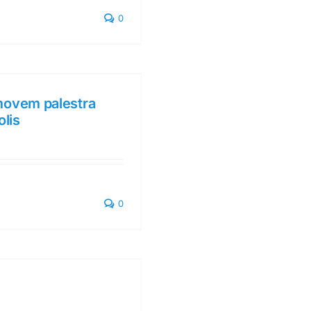
0
ovem palestra
lis
0