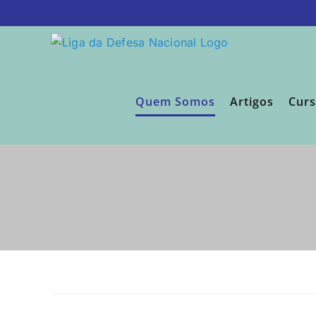
Ir
para
o
conteúdo
Quem Somos
Artigos
Cur