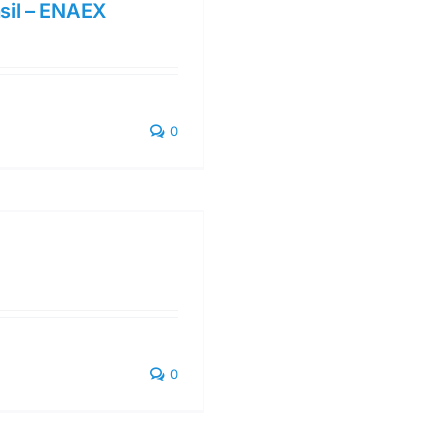
sil – ENAEX
0
0