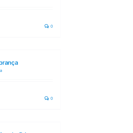
0
mbrança
a
0