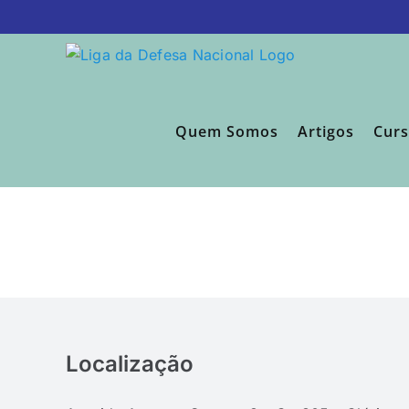
Ir
para
o
conteúdo
Quem Somos
Artigos
Cur
Localização