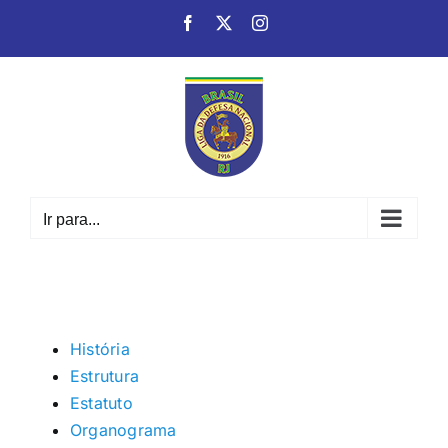
Ir
Facebook
X
Instagram
para
o
conteúdo
Ir para...
História
Estrutura
Estatuto
Organograma