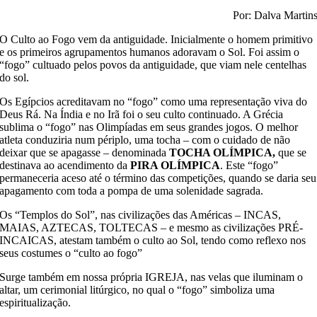
Por: Dalva Martin
O Culto ao Fogo vem da antiguidade. Inicialmente o homem primitivo
e os primeiros agrupamentos humanos adoravam o Sol. Foi assim o
“fogo” cultuado pelos povos da antiguidade, que viam nele centelhas
do sol.
Os Egípcios acreditavam no “fogo” como uma representação viva do
Deus Rá. Na Índia e no Irã foi o seu culto continuado. A Grécia
sublima o “fogo” nas Olimpíadas em seus grandes jogos. O melhor
atleta conduziria num périplo, uma tocha – com o cuidado de não
deixar que se apagasse – denominada
TOCHA OLÍMPICA,
que se
destinava ao acendimento da
PIRA OLÍMPICA
. Este “fogo”
permaneceria aceso até o término das competições, quando se daria seu
apagamento com toda a pompa de uma solenidade sagrada.
Os “Templos do Sol”, nas civilizações das Américas – INCAS,
MAIAS, AZTECAS, TOLTECAS – e mesmo as civilizações PRÉ-
INCAICAS, atestam também o culto ao Sol, tendo como reflexo nos
seus costumes o “culto ao fogo”
Surge também em nossa própria IGREJA, nas velas que iluminam o
altar, um cerimonial litúrgico, no qual o “fogo” simboliza uma
espiritualização.