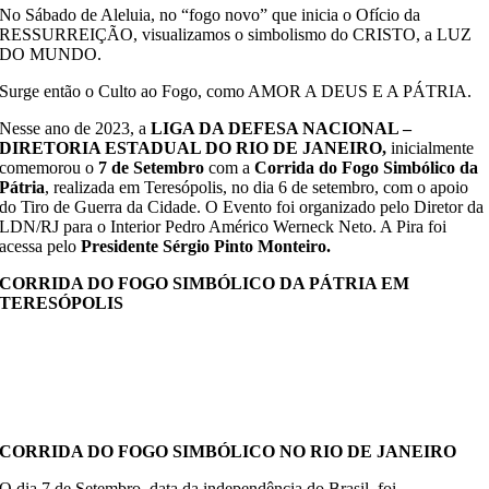
No Sábado de Aleluia, no “fogo novo” que inicia o Ofício da
RESSURREIÇÃO, visualizamos o simbolismo do CRISTO, a LUZ
DO MUNDO.
Surge então o Culto ao Fogo, como AMOR A DEUS E A PÁTRIA.
Nesse ano de 2023, a
LIGA DA DEFESA NACIONAL –
DIRETORIA ESTADUAL DO RIO DE JANEIRO,
inicialmente
comemorou o
7 de Setembro
com a
Corrida do Fogo Simbólico da
Pátria
, realizada em Teresópolis, no dia 6 de setembro, com o apoio
do Tiro de Guerra da Cidade. O Evento foi organizado pelo Diretor da
LDN/RJ para o Interior Pedro Américo Werneck Neto. A Pira foi
acessa pelo
Presidente Sérgio Pinto Monteiro.
CORRIDA DO FOGO SIMBÓLICO DA PÁTRIA EM
TERESÓPOLIS
CORRIDA DO FOGO SIMBÓLICO NO RIO DE JANEIRO
O dia 7 de Setembro, data da independência do Brasil, foi