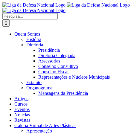
Ir
Facebook
X
Instagram
para
o
Procurar
conteúdo
por:
Quem Somos
História
Diretoria
Presidência
Diretoria Colegiada
Assessorias
Conselho Consultivo
Conselho Fiscal
Representações e Núcleos Municipais
Estatuto
Organograma
Mensagens da Presidência
Artigos
Cursos
Eventos
Notícias
Revistas
Galeria Virtual de Artes Plásticas
Apresentação