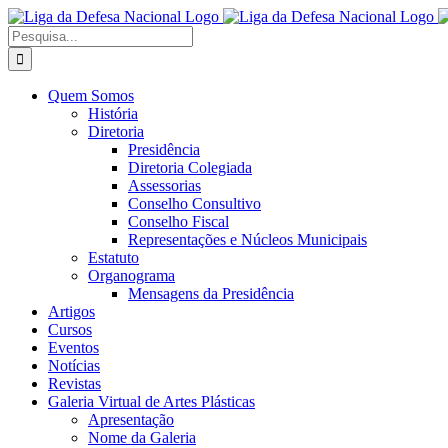
Ir
Facebook
X
Instagram
para
Procurar
o
por:
conteúdo
Quem Somos
História
Diretoria
Presidência
Diretoria Colegiada
Assessorias
Conselho Consultivo
Conselho Fiscal
Representações e Núcleos Municipais
Estatuto
Organograma
Mensagens da Presidência
Artigos
Cursos
Eventos
Notícias
Revistas
Galeria Virtual de Artes Plásticas
Apresentação
Nome da Galeria