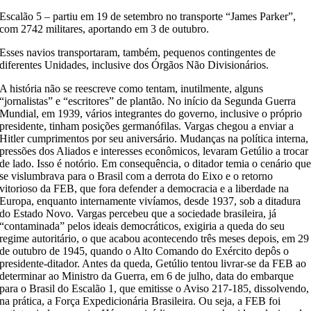
Escalão 5 – partiu em 19 de setembro no transporte “James Parker”,
com 2742 militares, aportando em 3 de outubro.
Esses navios
transportaram, também, pequenos contingentes de
diferentes Unidades, inclusive dos Órgãos Não Divisionários.
A história não se
reescreve
como
tentam, inutilmente,
alguns
“
jornalistas
”
e “escritores”
de plantão
.
No início da Segunda Guerra
Mundial, em 1939, vários integrantes do governo, inclusive o próprio
presidente, tinham posições germanófilas. Vargas chegou a enviar a
Hitler
cumprimentos por seu
aniversário
.
Mudanças na política interna,
pressões dos Aliados e interesses econômicos, levaram G
etúlio a trocar
de lado.
Isso é notório.
Em consequência
,
o ditador temia o cenário qu
se vislumbrava para o Brasil com a derrota do Eixo e o retorno
vitorioso da FEB, que fora defender a democracia e a liberdade na
Europa, enqua
nto internamente vivíamos, desde 1937, sob
a ditadura
do Estado Novo
.
Vargas percebeu que a
sociedade brasileira, já
“
contaminada
”
pelos ideais democráticos, exigiria a queda do
seu
regime autoritário, o que acabou acontecendo três meses depois, em 29
de outubro de 1945, quando o Alto
Comando do Exército depôs o
presidente-ditador. An
tes da queda, Getúlio tentou
livrar
-se da FEB
ao
determinar ao Ministro da Guerra, em 6 de julho, data do embarque
para o Brasil do Escalão 1,
que emitisse o Aviso 217-185, dissolvendo,
na prática, a Força Expedicionária Brasileira. Ou seja, a FEB foi