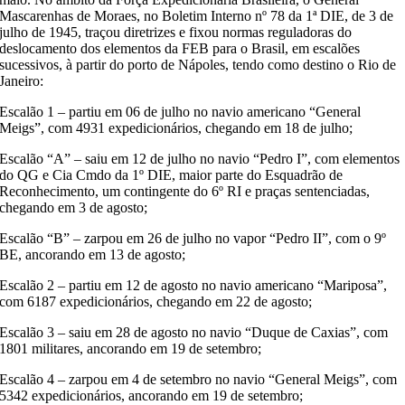
Mascarenhas de Moraes, no Boletim Interno nº 78
da 1ª DIE
, de 3 de
julho de 1945,
traçou diretrizes e fixou
normas
reguladoras do
deslocamento dos elementos da FEB para o
Brasil, em escalões
sucessivo
s, à partir do porto de
Nápoles
, tendo como destino o Rio de
Janeiro:
Escalão 1 –
partiu
em 06 de julho
no navio americano
“
General
Meigs
”
, com 4931 expedicionários,
chegando
em 18 de julho;
Escalão “A”
–
saiu em 12 de julho
no navio
“
Pedro I
”
, com elementos
do QG e Cia
Cmdo
da
1º DIE
, maior parte do Esquadrão de
Reconhecimento, um contingente do 6º RI e praças sentenciadas
,
chegando
em 3 de agosto;
Escalão “B”
–
zarpou
em 26 de julho
no vapor
“
Pedro II
”
, com o 9º
BE,
ancorando
em 13 de agosto;
Escalão 2 – partiu
em 12 de agosto
no navio americano
“
Mariposa
”
,
com 6187 expedicionários,
chegando
em 22 de agosto;
Escalão 3 –
saiu em 28 de agosto
no navio
“
Duque de Caxias
”
, com
1801 militares,
ancorando em 19 de setembro;
Escalão 4 – zarpou em 4 de setembro no navio “General
Meigs
”, com
5342 expedicionários, ancorando em 19 de setembro;