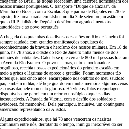
chegarem ao Brasil,
as tropas receberam uma calorosa homenagem dos
nossos irmãos portugueses. O tra
nsporte
“Duque de Caxias”, da
Marinha do Brasil,
com o Escalão 3
que partira de Nápoles em 28 de
agosto, fez uma parada em Lisboa no dia 3 de setembro, ocasião em
que o III Batalhão do Depósito desfilou em agradecimento às
autoridades e ao povo português.
A chegada dos pracinhas
dos diversos escalões
no Rio de Janeiro
foi
sempre
saudada com grandes manifestações populares de
reconhecimento d
a bravura e heroísmo dos nossos
militares. Em 18 de
julho, há 78
anos,
a cidade do Rio de Janeiro tinha menos de dois
milhões de habitantes. Calcula-se que cerca de 800 mil pessoas lotaram
a Avenida Rio Branco. O
povo nas ruas, entre emocionado e
orgulhoso, recebia nossos expedicionários
do primeiro escalão
em
meio a gritos e lágrimas de
apreço e gratidão. Foram momentos tão
fortes que, aos cinco
anos, encarapitado nos ombros do
meu sau
doso
pai, também militar, até hoje
guardo em minha memória
algumas cenas
esparsas daquele momento glorioso
.
Há vídeos, fotos
e reportagens
disponíveis
que permitem um retorno
nostálgico
àqueles
dias
inesquecíveis
.
A Parada da Vitória, com o desfile dos soldados e
aviadores, foi memorável. Dela participou, inclusive, um contingente
ame
ricano representando os Aliados.
A
lguns expedicionários, que há 78
anos venceram
os nazistas,
continuam entre nós, derrotando o tempo, inimigo inexorável do ser