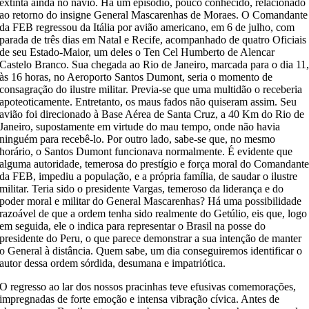
extinta ainda no navio. Há um episódio, pouco conhecido,
relacionado
ao retorno
do
insigne
Ge
neral Mascarenhas de Moraes
.
O Comandante
da FEB regressou da Itália
por avião americano,
em 6
de julho, com
parada de três dias
em Natal e Recife,
acompanhado de quatro Oficiais
de seu Estado-Maior
, um deles o
Ten
Cel
Humberto de Alencar
Castelo Branco.
Sua chegada ao Rio de Janeiro
, marcada para o dia 11
às 16 horas, no A
eroporto Santos Dumont, seria o
momento de
consagração do ilustre militar. Previa-se que uma multidão o receberia
apoteoticamente.
Entretanto, os maus fados não quiseram assim. S
eu
avião foi direcionado à Base Aérea de Santa Cruz, a
40 Km
do Rio de
Janeiro, supostamente em virtude do mau tempo, onde não havia
ninguém para recebê
-lo.
Por outro lado, s
abe-se que,
no mesmo
horário,
o Santos Dumont funcionava normalmente. É evidente que
alguma autoridade, t
em
erosa do prestígio e
força moral do Comandant
da FEB
,
impediu a população, e a própria família, de saudar o ilustr
e
militar. Teria sido o presidente
Vargas, temeroso da liderança e
do
poder
moral e militar
do General Mascarenhas?
Há uma possibilidade
razoável de que a ordem tenha sido realmente
do Getúlio, eis que, logo
em seguida
,
ele
o indica para representar o Brasil na posse do
presidente do Peru, o que
parece
demonstra
r
a sua intenção de manter
o General
à distância.
Quem sabe
, um dia conseguiremos
identificar
o
autor dessa ordem sórdida, desumana e impatriótica.
O regresso ao lar dos nossos pracinhas teve efusivas comemorações,
impregnadas de forte emoção e intensa vibração cívica.
A
ntes de