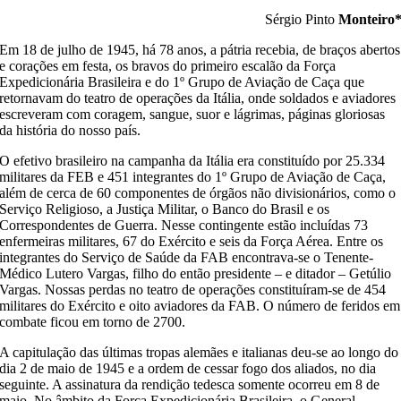
Sérgio Pinto
Monteiro
Em 18 de julho de 1945,
h
á 78
anos
,
a pátria
recebia
,
de braços abertos
e corações em festa, os bravos
do primeiro escalão
da Força
Expedicionária Brasileira
e do 1º Grupo de Aviação de Caça
que
retornavam do teatro de operações da Itália
,
onde soldados
e aviadores
escreveram
com
coragem,
sangue, suor e lágrimas, páginas glor
iosas
da história do
nosso
país.
O efetivo
brasilei
ro na campanha da Itália era constituído por
25.334
militares da FEB e
451
integrantes
do 1º Grupo de Aviação de Caça,
além
de
cerca de 60
componentes de
órgãos não divisionários, como
o
Serviço Religioso,
a
Justiça Militar,
o
Banco do Brasil e
os
Correspondentes de Guerra.
Nesse contingente
estão incluídas
73
enfermeiras militares
, 67 do Exército e seis
da Força Aérea.
Entre os
integrantes
do Serviço de Saúde da FAB encontrava-se o Tenente
-
Médico
Lutero Va
rgas, filho do então presidente – e ditador –
Getúlio
Vargas.
Nossas perdas no teatro de operações constituíram-se
de 454
militares do Exército e oito
aviadores da FAB. O número de feridos em
combate
ficou em torno de 27
00.
A capitulação das últimas tropas alemã
e
s e italianas
deu-se
ao longo d
o
dia 2 de maio de 1945 e a ordem de cessar fogo dos aliados
,
no dia
seguinte.
A assinatura da rendição
tedesca
somente ocorreu em 8 de
maio. No âmbito da Força Expedicionária Brasileira, o General