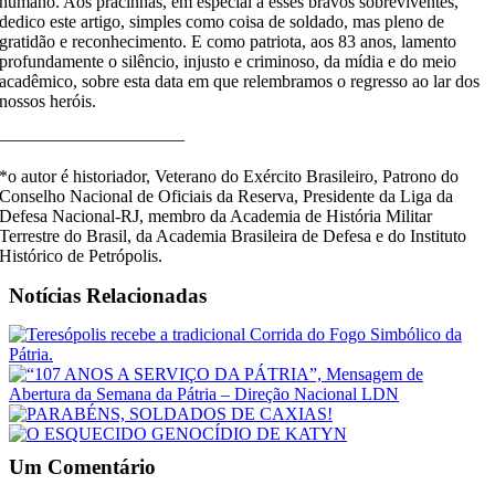
humano. Aos pracinhas, em especial a esse
s
bravos sobreviventes,
dedico est
e artigo, simples como coisa de soldado, mas pleno de
gratidão e reconhecimento. E como patr
iota, aos 83
anos, lamento
profundamente
o silêncio, injusto e criminoso, da mídia e do meio
acadêmico, sobre esta data em que relembramos o regresso ao lar dos
nossos heróis.
——————————–
*o autor
é
historiador, Veterano do Exército Brasileiro, Patrono do
Conselho Nacional de Oficiais da Reserva, Presidente da Liga da
Defesa Nacional-RJ, membro da Academia de História Militar
Terrestre do Brasil, da Academia Brasileira de Defesa e do Instituto
Histórico de Petrópolis.
Notícias Relacionadas
Um Comentário