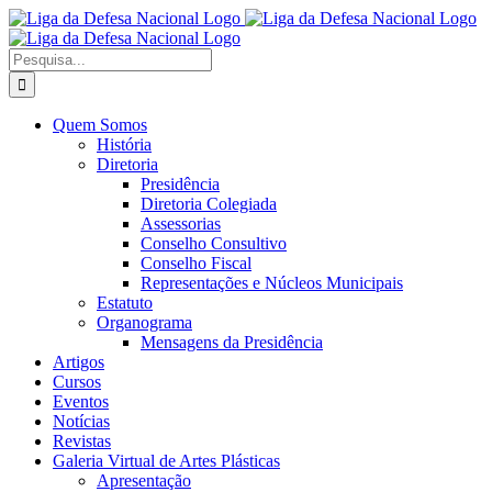
Ir
Facebook
X
Instagram
para
o
Procurar
conteúdo
por:
Quem Somos
História
Diretoria
Presidência
Diretoria Colegiada
Assessorias
Conselho Consultivo
Conselho Fiscal
Representações e Núcleos Municipais
Estatuto
Organograma
Mensagens da Presidência
Artigos
Cursos
Eventos
Notícias
Revistas
Galeria Virtual de Artes Plásticas
Apresentação