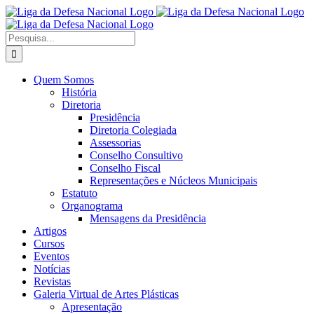
Ir
Facebook
X
Instagram
para
o
Procurar
conteúdo
por:
Quem Somos
História
Diretoria
Presidência
Diretoria Colegiada
Assessorias
Conselho Consultivo
Conselho Fiscal
Representações e Núcleos Municipais
Estatuto
Organograma
Mensagens da Presidência
Artigos
Cursos
Eventos
Notícias
Revistas
Galeria Virtual de Artes Plásticas
Apresentação