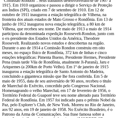
“Comissão Rondon”. Seus trabalhos desenvolveram-se de 1907 a
1915. Em 1910 organizou e passou a dirigir o Serviço de Proteção
aos Índios (SPI), criado em 7 de setembro de 1910. Em 12 de
outubro de 1911 inaugurou a estação telegráfica de Vilhena, na
fronteira dos atuais estados de Mato Grosso e Rondônia. Em 13 de
junho de 1912 inaugurou nova estação telegráfica, a 80 km de
Vilhena, que recebeu seu nome. De maio de 1913 a maio de 1914
participou da denominada expedição Roosevelt-Rondon, junto com
o ex-presidente dos Estados Unidos da América, Theodore
Roosevelt. Realizando novos estudos e descobertas na região.
Durante o ano de 1914 a Comissão Rondon construiu em oito
meses, no espaço físico de Rondônia, 372 km de linhas e cinco
estações telegráficas: Pimenta Bueno, Presidente Hermes, Presidente
Pena (mais tarde Vila de Rondônia, atualmente Ji-Paraná), Jaru e
Ariquemes (a 200km de Porto Velho). Em 1º de janeiro de 1915
inaugurou a estação telegráfica de Santo Antonio do Madeira,
concluindo a gigantesca missão que lhe fora conferida. Em 5 de
maio de 1955, data de seu aniversário de 90 anos, recebeu o titulo
de Marechal do Exército, concedido pelo Congresso Nacional.
Homenageando o velho Marechal, em 17 de fevereiro de 1956, o
Território Federal do Guaporé teve seu nome alterado para Território
Federal de Rondônia. Em 1957 foi indicado para o prêmio Nobel da
Paz, pelo Explorer’s Club, de New York. Morreu no Rio de Janeiro,
aos 92 anos, em 19 de janeiro de 1958. No Exército Brasileiro, é o
Patrono da Arma de Comunicações. Sua frase famosa sobre a