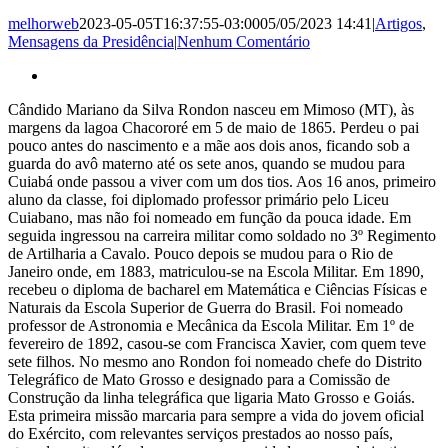
melhorweb
2023-05-05T16:37:55-03:00
05/05/2023 14:41
|
Artigos
,
Mensagens da Presidência
|
Nenhum Comentário
Ver
Imagem
Cândido Mariano da Silva Rondon nasceu em Mimoso (MT), às
Maior
margens da lagoa Chacororé em 5 de maio de 1865. Perdeu o pai
pouco antes do nascimento e a mãe aos dois anos, ficando sob a
guarda do avô materno até os sete anos, quando se mudou para
Cuiabá onde passou a viver com um dos tios. Aos 16 anos, primeiro
aluno da classe, foi diplomado professor primário pelo Liceu
Cuiabano, mas não foi nomeado em função da pouca idade. Em
seguida ingressou na carreira militar como soldado no 3º Regimento
de Artilharia a Cavalo. Pouco depois se mudou para o Rio de
Janeiro onde, em 1883, matriculou-se na Escola Militar. Em 1890,
recebeu o diploma de bacharel em Matemática e Ciências Físicas e
Naturais da Escola Superior de Guerra do Brasil. Foi nomeado
professor de Astronomia e Mecânica da Escola Militar. Em 1º de
fevereiro de 1892, casou-se com Francisca Xavier, com quem teve
sete filhos. No mesmo ano Rondon foi nomeado chefe do Distrito
Telegráfico de Mato Grosso e designado para a Comissão de
Construção da linha telegráfica que ligaria Mato Grosso e Goiás.
Esta primeira missão marcaria para sempre a vida do jovem oficial
do Exército, com relevantes serviços prestados ao nosso país,