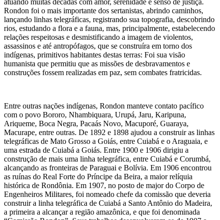
atuando muitas décadas com amor, serenidade e senso de justiça.
Rondon foi o mais importante dos sertanistas, abrindo caminhos,
lançando linhas telegráficas, registrando sua topografia, descobrindo
rios, estudando a flora e a fauna, mas, principalmente, estabelecendo
relações respeitosas e desmistificando a imagem de violentos,
assassinos e até antropófagos, que se construíra em torno dos
indígenas, primitivos habitantes destas terras: Foi sua visão
humanista que permitiu que as missões de desbravamentos e
construções fossem realizadas em paz, sem combates fratricidas.
Entre outras nações indígenas, Rondon manteve contato pacífico
com o povo Bororo, Nhambiquara, Urupá, Jaru, Karipuna,
Ariqueme, Boca Negra, Pacaás Novo, Macuporé, Guaraya,
Macurape, entre outras. De 1892 e 1898 ajudou a construir as linhas
telegráficas de Mato Grosso a Goiás, entre Cuiabá e o Araguaia, e
uma estrada de Cuiabá a Goiás. Entre 1900 e 1906 dirigiu a
construção de mais uma linha telegráfica, entre Cuiabá e Corumbá,
alcançando as fronteiras de Paraguai e Bolívia. Em 1906 encontrou
as ruínas do Real Forte do Príncipe da Beira, a maior relíquia
histórica de Rondônia. Em 1907, no posto de major do Corpo de
Engenheiros Militares, foi nomeado chefe da comissão que deveria
construir a linha telegráfica de Cuiabá a Santo Antônio do Madeira,
a primeira a alcançar a região amazônica, e que foi denominada