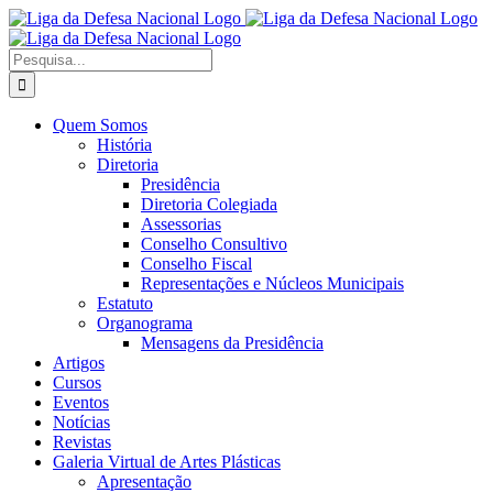
Ir
Facebook
X
Instagram
para
o
Procurar
conteúdo
por:
Quem Somos
História
Diretoria
Presidência
Diretoria Colegiada
Assessorias
Conselho Consultivo
Conselho Fiscal
Representações e Núcleos Municipais
Estatuto
Organograma
Mensagens da Presidência
Artigos
Cursos
Eventos
Notícias
Revistas
Galeria Virtual de Artes Plásticas
Apresentação