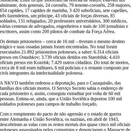
almirante, dois generais, 24 coronéis, 79 tenente-coronéis, 258 majores
654 capitães, 17 capitães de marinha, 3 420 suboficiais, sete capelães,
três fazendeiros, um príncipe, 43 oficiais de forças diversas, 85
soldados, 131 refugiados, 20 professores universitários, 300 médicos,
várias centenas de advogados, engenheiros e mais de 100 jornalistas e
escritores, assim como 200 pilotos de combate da Força Aérea.
Os demais prisioneiros – cerca de 16 mil – tiveram o mesmo destino
trágico e suas ossadas jamais foram encontradas. No total foram
executados 21.892 prisioneiros poloneses, a saber: 6.314 oficiais
presos em Ostashkov; 3.739 oficiais detidos em Starobilsk; 4.410
oficiais presos em Kozelsk; 7.429 outros cidadãos. Do total de mortos,
cerca de 8 mil eram militares, 6 mil policiais e o restante composto por
civís integrantes da intelectualidade polonesa.
A NKVD também ordenou a deportação, para o Cazaquistão, das
famílias dos oficiais mortos. O Serviço Secreto sabia o endereço de
cada prisioneiro e, assim, conseguiu extraditar por volta de 60 mil
pessoas. Estima-se, ainda, que a União Soviética deportou 100 mil
soldados poloneses para campos de trabalho forçado.
Com o rompimento do pacto de não agressão e o estado de guerra
entre Alemanha e União Soviética, os nazistas, em abril de 1943,
descobriram as valas com os restos mortais dos quase cinco mil oficiais
poloneses assassinados pelos comunistas e denunciaram o Massacre de