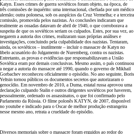
Katyn. Esses crimes de guerra soviéticos foram objeto, na época, de
três comissões de inquérito: uma internacional, chefiada por um médic
alemão; outra polonesa, sob os auspícios da Cruz Vermelha; e a terceir
comissão, promovida pelos nazistas. As conclusões indicaram que
realmente as ossadas datavam de abril de 1940, o que corroborava a
suspeita de que os soviéticos seriam os culpados. Estes, por sua vez, ao
negarem a autoria dos crimes, realizaram suas próprias análises e
investigações, concluindo pela culpabilidade dos nazistas. Tentaram,
ainda, os soviéticos – inutilmente – incluir o massacre de Katyn no
libelo acusatório do Julgamento de Nuremberg, contra os nazistas.
Entretanto, as provas e evidências que responsabilizavam a União
Soviética eram por demais conclusivas. Mesmo assim, o país continuo
a negar a autoria do massacre até 1990, quando o governo de Mikhail
Gorbachev reconheceu oficialmente o episódio. No ano seguinte, Bori
Yeltsin tornou públicos os documentos secretos que autorizaram o
genocídio. Em novembro de 2010, a Duma, estatal russa aprovou uma
declaração culpando Stalin e outros dirigentes soviéticos por haverem,
pessoalmente, ordenado os assassinatos, o que foi confirmado pelo
Parlamento da Rússia. O filme polonês KATYN, de 2007, disponível
no youtube e indicado para o Oscar de melhor produção estrangeira
nesse mesmo ano, retrata a crueldade do episódio.
Diversos memoriais sobre o massacre foram erguidos ao redor do