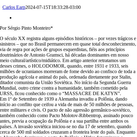
Carlos Earp
2024-07-15T18:33:28-03:00
Ver
Imagem
Por Sérgio Pinto Monteiro*
Maior
O século XX registra alguns episódios históricos – por vezes trágicos e
sinistros – que no Brasil permanecem em quase total desconhecimento,
via de regra por ações de grupos esquerdistas, fiéis aos princípios
doutrinários de Antonio Gramsci, há décadas dominantes em nosso
meio cultural/artístico/midiático. Em artigo anterior retratamos um
desses crimes, o HOLODOMOR, quando, entre 1931 e 1933, seis
milhões de ucranianos morreram de fome devido ao confisco de toda a
produção agrícola e animal do país, ordenada diretamente por Stalin,
ditador comunista da União Soviética. No início da Segunda Guerra
Mundial, outro crime contra a humanidade, também cometido pela
URSS, ficou conhecido como o “MASSACRE DE KATYN”.
Em 1º de Setembro de 1939 a Alemanha invadiu a Polônia, dando
início ao conflito que ceifou a vida de mais de 50 milhões de pessoas,
entre militares e civis. O pacto de não agressão germânico-soviético,
também conhecido como Pacto Molotov-Ribbentrop, assinado pouco
antes, previa a ocupação da Polônia e a sua partilha entre ambos os
países. A invasão soviética iniciou-se no dia 17 de setembro, quando
cerca de 500 mil soldados cruzaram a fronteira leste do país. Enquanto