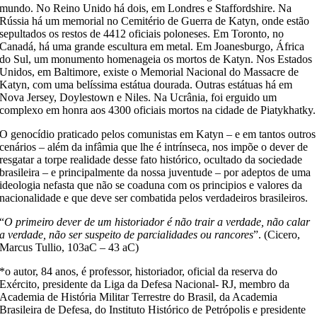
mundo. No Reino Unido há dois, em Londres e Staffordshire. Na
Rússia há um memorial no Cemitério de Guerra de Katyn, onde estão
sepultados os restos de 4412 oficiais poloneses. Em Toronto, no
Canadá, há uma grande escultura em metal. Em Joanesburgo, África
do Sul, um monumento homenageia os mortos de Katyn. Nos Estados
Unidos, em Baltimore, existe o Memorial Nacional do Massacre de
Katyn, com uma belíssima estátua dourada. Outras estátuas há em
Nova Jersey, Doylestown e Niles. Na Ucrânia, foi erguido um
complexo em honra aos 4300 oficiais mortos na cidade de Piatykhatky.
O genocídio praticado pelos comunistas em Katyn – e em tantos outros
cenários – além da infâmia que lhe é intrínseca, nos impõe o dever de
resgatar a torpe realidade desse fato histórico, ocultado da sociedade
brasileira – e principalmente da nossa juventude – por adeptos de uma
ideologia nefasta que não se coaduna com os principios e valores da
nacionalidade e que deve ser combatida pelos verdadeiros brasileiros.
“
O primeiro dever de um historiador é não trair a verdade, não calar
a verdade, não ser suspeito de parcialidades ou rancores
”. (Cicero,
Marcus Tullio, 103aC – 43 aC)
*o autor, 84 anos, é professor, historiador, oficial da reserva do
Exército, presidente da Liga da Defesa Nacional- RJ, membro da
Academia de História Militar Terrestre do Brasil, da Academia
Brasileira de Defesa, do Instituto Histórico de Petrópolis e presidente