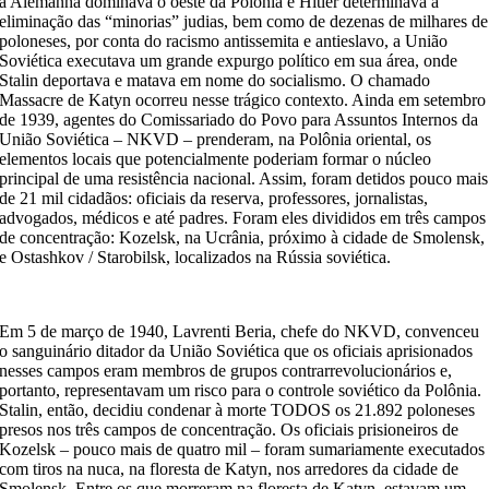
a Alemanha dominava o oeste da Polônia e Hitler determinava a
eliminação das “minorias” judias, bem como de dezenas de milhares de
poloneses, por conta do racismo antissemita e antieslavo, a União
Soviética executava um grande expurgo político em sua área, onde
Stalin deportava e matava em nome do socialismo. O chamado
Massacre de Katyn ocorreu nesse trágico contexto. Ainda em setembro
de 1939, agentes do Comissariado do Povo para Assuntos Internos da
União Soviética – NKVD – prenderam, na Polônia oriental, os
elementos locais que potencialmente poderiam formar o núcleo
principal de uma resistência nacional. Assim, foram detidos pouco mais
de 21 mil cidadãos: oficiais da reserva, professores, jornalistas,
advogados, médicos e até padres. Foram eles divididos em três campos
de concentração: Kozelsk, na Ucrânia, próximo à cidade de Smolensk,
e Ostashkov / Starobilsk, localizados na Rússia soviética.
Em 5 de março de 1940, Lavrenti Beria, chefe do NKVD, convenceu
o sanguinário ditador da União Soviética que os oficiais aprisionados
nesses campos eram membros de grupos contrarrevolucionários e,
portanto, representavam um risco para o controle soviético da Polônia.
Stalin, então, decidiu condenar à morte TODOS os 21.892 poloneses
presos nos três campos de concentração. Os oficiais prisioneiros de
Kozelsk – pouco mais de quatro mil – foram sumariamente executados
com tiros na nuca, na floresta de Katyn, nos arredores da cidade de
Smolensk. Entre os que morreram na floresta de Katyn, estavam um