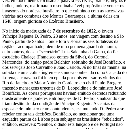
vez, em documento, foi usada a palavra PÁTRIA, brancos, negros e
índios, unidos, reafirmaram o seu inabalável propósito de vencer os
invasores do nordeste brasileiro, o que culminou com as sucessivas
vitórias nos combates dos Montes Guararapes, a última delas em
1648, origem gloriosa do Exército Brasileiro.
No início da madrugada de
7 de setembro de 1822
, o jovem
Príncipe Regente D. Pedro, 23 anos, em viagem com destino a São
Paulo, partiu de Santos – onde fora vistoriar as seis fortalezas da
região – acompanhado, além de uma pequena guarda de honra,
entre outros, do seu “secretário” Luís Saldanha da Gama, do fiel
escudeiro Chalaça (Francisco gomes da Silva), do Coronel
Marcondes, do amigo padre Belchior, sobrinho de José Bonifácio, e
dos serviçais J
oão Carvalho e João Carlota. Já no
final da manhã, na
subida de uma colina íngreme e sinuosa conhecida como Calçada do
Lorena, a caravana foi interceptada por dois emissários vindos do
Rio de Janeiro, o Major
Antonio
Cordeiro e o civil Paulo
Bregaro
,
trazendo mensagens urgentes de D. Leopoldina e do ministro José
Bonifácio. As cortes portuguesas haviam emitido decretos reduzindo
drasticamente os poderes e atribuições de D. Pedro,
sinalizando que
iriam destituí-lo da condição de Príncipe Regente. As cartas da
esposa e do ministro eram contundentes, estimulando D.
Pedro a se
rebelar contra tais
decisões. Bonifácio, ao mencionar que uma
esquadra partira de Lisboa para subjugar os brasileiros “rebelados”,
enfático, escreveu:
“Senhor, o
dado está lançado e de Portugal não