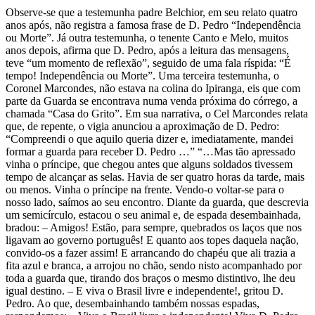
Observe-se que a testemunha padre Belchior, em seu relato quatro
anos após, não registra a famosa frase de D. Pedro “Independência
ou Morte”. Já outra testemunha, o tenente Canto e Melo, muitos
anos depois, afirma que D. Pedro, após a leitura das mensagens,
teve “um momento de reflexão”, seguido de
uma fala
ríspida:
“É
tempo! Independência ou Morte”.
Uma terceira testemunha, o
Coronel Marcondes, não estava na colina do Ipiranga, eis que com
parte da Guarda se encontrava numa venda próxima do córrego, a
chamada “Casa do Grito”. Em sua narrativa, o
Cel
Marcondes relata
que, de repente, o vigia anunciou a aproximação de D. Pedro:
“Compreendi o que aquilo queria dizer e, imediatamente, mandei
formar a guarda para receber D. Pedro …” “
…
Mas tão apressado
vinha o príncipe, que chegou antes que alguns soldados tivessem
tempo de alcançar as selas. Havia de ser quatro horas da tarde, mais
ou menos. Vinha o príncipe na frente. Vendo-o voltar-se para o
nosso lado, saímos ao seu
encontro. Diante da guarda, que descrevia
um semicírculo, estacou o seu animal e, de espada desembainhada,
bradou: – Amigos! Estão, para sempre, quebrados os laços que nos
ligavam ao governo português! E quanto aos topes daquela nação,
convido-os a fazer assim! E arrancando do chapéu que ali trazia a
fita azul e branca, a arrojou no chão, sendo nisto acompanhado por
toda a guarda que, tirando dos braços o mesmo distintivo, lhe deu
igual destino. – E viva o Brasil livre e independente!, gritou D.
Pedro. Ao que, desembainhando também nossas espadas,