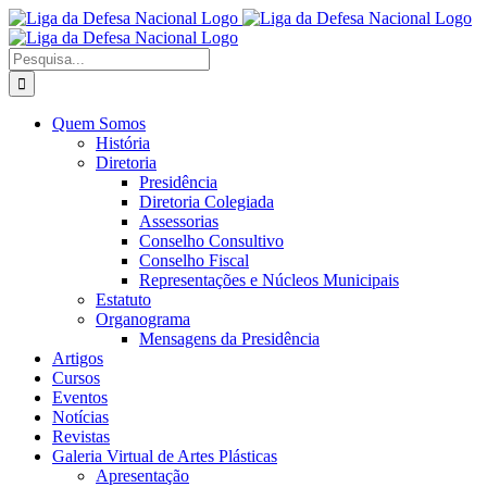
Ir
Facebook
X
Instagram
para
o
Procurar
conteúdo
por:
Quem Somos
História
Diretoria
Presidência
Diretoria Colegiada
Assessorias
Conselho Consultivo
Conselho Fiscal
Representações e Núcleos Municipais
Estatuto
Organograma
Mensagens da Presidência
Artigos
Cursos
Eventos
Notícias
Revistas
Galeria Virtual de Artes Plásticas
Apresentação