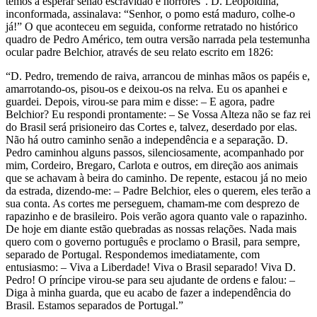
temos a esperar senão escravidão e horrores”.
D. Leopoldina,
inconformada, assinalava:
“Senhor, o pomo está maduro, colhe-o
já!”
O que aconteceu em
seguida, conforme
retratado no histórico
quadro de Pedro Américo, tem outra versão narrada pela testemunha
ocular padre Belchior, através de seu relato escrito em 1826:
“D. Pedro, tremendo de raiva, arrancou de minhas mãos os papéis e,
amarrotando-os, pisou-os e deixou-os na relva. Eu os apanhei e
guardei. Depois, virou-se para mim e disse: – E agora, padre
Belchior? Eu respondi prontamente: – Se Vossa Alteza não se faz rei
do Brasil será prisioneiro das Cortes e, talvez, deserdado por elas.
Não há outro caminho senão a independência e a separação. D.
Pedro caminhou alguns passos, silenciosamente, acompanhado por
mim, Cordeiro,
Bregaro
, Carlota e outros, em direção aos animais
que se achavam à beira do caminho. De repente, estacou já no meio
da estrada, dizendo-me: – Padre Belchior, eles o querem, eles terão a
sua conta. As cortes me perseguem, chamam-me com desprezo de
rapazinho e de brasileiro. Pois verão agora quanto vale o rapazinho.
De hoje em diante estão quebradas as nossas relações. Nada mais
quero com o governo português e proclamo o Brasil, para sempre,
separado de Portugal. Respondemos imediatamente, com
entusiasmo: – Viva a Liberdade! Viva o Brasil separado! Viva D.
Pedro! O príncipe virou-se para seu ajudante de ordens e falou: –
Diga à minha guarda, que eu acabo de fazer a independência do
Brasil. Estamos separados de Portugal.”