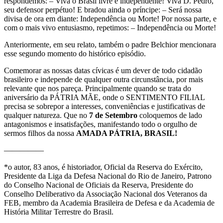
respondemos: – Viva o Brasil livre e independente! Viva D. Pedro,
seu
defensor perpétuo! E bradou ainda o príncipe: – Será nossa
divisa de ora em diante: Independência ou Morte!
Por nossa parte, e
com o mais vivo entusiasmo, repetimos: – Independência ou Morte!
Anteriormente,
em seu relato, também o padre Belchior mencionara
esse segundo momento do histórico episódio.
Comemorar as nossas datas cívicas é um dever de todo cidadão
brasileiro e independe de qualquer outra circunstância, por mais
relevante que nos pareça. Principalmente quando se trata do
aniversário da PÁTRIA
MÃE, onde o SENTIMENTO FILIAL
precisa se sobrepor a interesses, conveniências e justificativas
de
qualquer natureza. Que no
7 de
Setembro
coloquemos de lado
antagonismos e insatisfações, manifestando
todo o orgulho de
sermos filhos da nossa
AMADA
PÁTRIA
, BRASIL!
—————
*o autor, 83 anos, é historiador, Oficial da Reserva do Exército,
Presidente da Liga da Defesa Nacional do Rio de Janeiro, Patrono
do Conselho Nacional de Oficiais da Reserva, Presidente do
Conselho Deliberativo da Associação
Nacional dos Veteranos da
FEB, membro da Academia Brasileira de Defesa e da Academia de
História Militar Terrestre do Brasil.