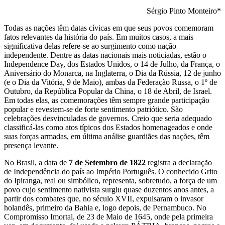
Sérgio Pinto Monteiro*
Todas as nações têm datas cívicas em que seus povos comemoram
fatos relevantes da história do país. Em muitos casos, a mais
significativa delas refere-se ao surgimento como nação
independente. Dentre as datas nacionais mais noticiadas, estão o
Independence Day
, dos Estados Unidos, o
14 de
Julho
, da França,
o
Aniversário do Monarca,
na Inglaterra, o
Dia da Rússia
, 12 de junho
(e o
Dia da Vitória,
9 de Maio), ambas da Federação Russa, o
1º de
Outubro
, da República Popular da China, o
18 de Abril
, de Israel.
Em todas elas, as comemorações têm
sempre
grande participação
popular e revestem-se de forte sentimento patriótico. São
celebrações desvinculadas de governos. Creio que seria adequado
classificá-las como atos típicos dos Estados homenageados e
onde
suas forças armadas, em última análise guardiães das nações, têm
presença levante.
No Brasil, a data de
7
de
Setembro
de 1822
registra a d
eclaração
de Independência do país ao Império Português. O conhecido Grito
do Ipiranga, real ou simbólico, representa, sobretudo, a força de um
povo cujo sentimento nativista surgiu quase duzentos anos antes, a
partir dos combates que, no século XVII, expulsaram o invasor
holandês, primeiro da Bahia e, logo depois, de Pernambuco. No
Compromisso Imortal
, de 23 de Maio de 1645, onde pela primeira