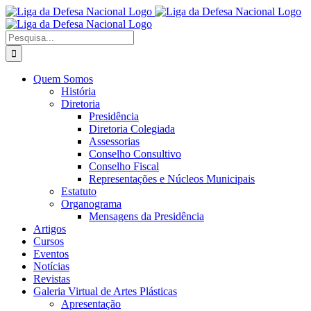
Ir
Facebook
X
Instagram
para
o
Procurar
conteúdo
por:
Quem Somos
História
Diretoria
Presidência
Diretoria Colegiada
Assessorias
Conselho Consultivo
Conselho Fiscal
Representações e Núcleos Municipais
Estatuto
Organograma
Mensagens da Presidência
Artigos
Cursos
Eventos
Notícias
Revistas
Galeria Virtual de Artes Plásticas
Apresentação