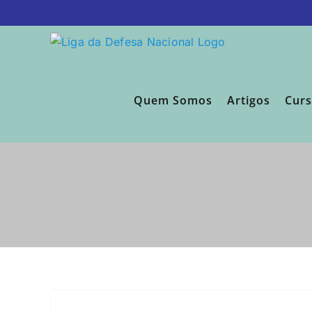
Ir
para
o
conteúdo
Quem Somos
Artigos
Cur