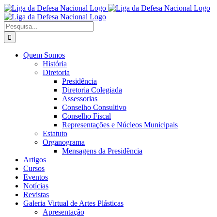
Ir
Facebook
X
Instagram
para
o
Procurar
conteúdo
por:
Quem Somos
História
Diretoria
Presidência
Diretoria Colegiada
Assessorias
Conselho Consultivo
Conselho Fiscal
Representações e Núcleos Municipais
Estatuto
Organograma
Mensagens da Presidência
Artigos
Cursos
Eventos
Notícias
Revistas
Galeria Virtual de Artes Plásticas
Apresentação