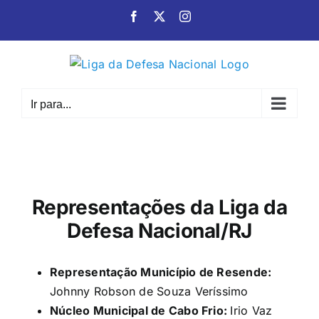
Ir
Facebook
X
Instagram
para
o
conteúdo
Ir para...
Representações da Liga da
Defesa Nacional/RJ
Representação Município de Resende:
Johnny Robson de Souza Veríssimo
Núcleo Municipal de Cabo Frio:
Irio Vaz