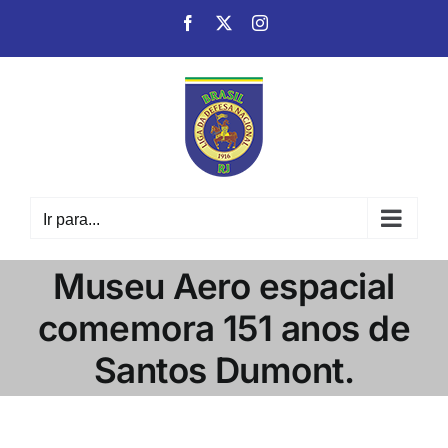
Ir
Facebook
X
Instagram
para
o
conteúdo
Ir para...
Museu Aero espacial
comemora 151 anos de
Santos Dumont.