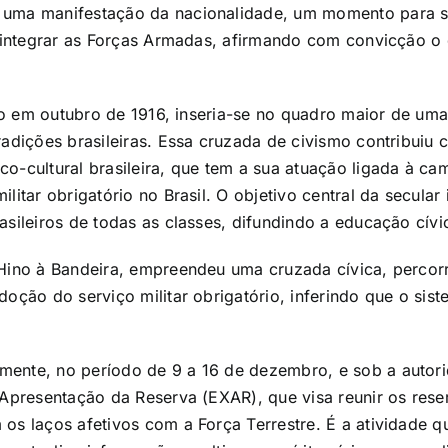
 uma manifestação da nacionalidade, um momento para se
e integrar as Forças Armadas, afirmando com convicção o 
uído em outubro de 1916, inseria-se no quadro maior de u
tradições brasileiras. Essa cruzada de civismo contribui
o-cultural brasileira, que tem a sua atuação ligada à
ca
litar obrigatório no Brasil. O objetivo central da secular
asileiros de todas as classes, difundindo a educação cívic
Hino à Bandeira, empreendeu uma cruzada cívica, percorre
doção do serviço militar obrigatório, inferindo que o sis
mente, no período de 9 a 16 de dezembro, e sob a autor
 Apresentação da Reserva (EXAR), que visa reunir os rese
 os laços afetivos com a Força Terrestre. É a atividade 