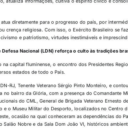
ão, atualiza informações, cultiva o espírito cívico e con
o atua diretamente para o progresso do país, por interméd
u crença religiosa. Com isso, o Exército Brasileiro se f
 civismo e patriotismo, virtudes inestimáveis e imprescin
Defesa Nacional (LDN) reforça o culto às tradições bras
do na capital fluminense, o encontro dos Presidentes Reg
ersos estados de todo o País.
LDN-RJ, Tenente Veterano Sérgio Pinto Monteiro, e conto
da no bairro da Glória, com a presença do Comandante Mil
ucionais do CML, General de Brigada Veterano Ernesto de
o e o Museu Militar do Desporto, localizados no Centro d
este, ocasião na qual conheceram as dependências do Pal
do Salão Nobre e da Sala Dom João VI, históricos ambien