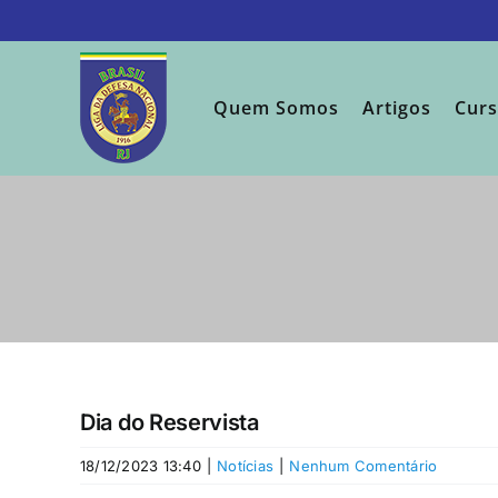
Ir
para
o
conteúdo
Quem Somos
Artigos
Cur
Dia do Reservista
18/12/2023 13:40
|
Notícias
|
Nenhum Comentário