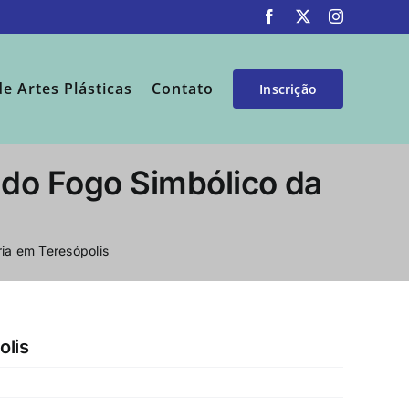
Facebook
X
Instagram
de Artes Plásticas
Contato
Inscrição
a do Fogo Simbólico da
ria em Teresópolis
olis