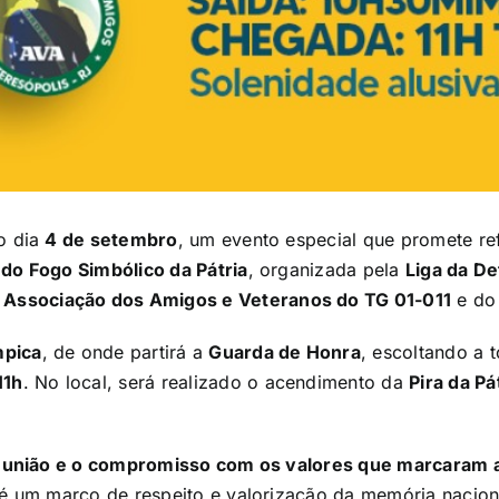
o dia
4 de setembro
, um evento especial que promete re
 do Fogo Simbólico da Pátria
, organizada pela
Liga da De
a
Associação dos Amigos e Veteranos do TG 01-011
e d
mpica
, de onde partirá a
Guarda de Honra
, escoltando a 
11h
. No local, será realizado o acendimento da
Pira da Pá
a
união e o compromisso com os valores que marcaram a
é um marco de respeito e valorização da memória nacional