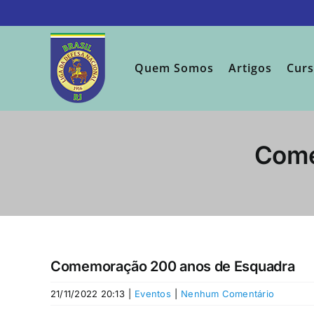
Ir
para
o
conteúdo
Quem Somos
Artigos
Cur
Come
Comemoração 200 anos de Esquadra
21/11/2022 20:13
|
Eventos
|
Nenhum Comentário