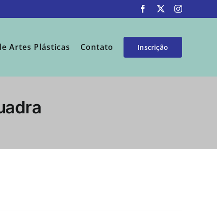
Facebook
X
Instagram
de Artes Plásticas
Contato
Inscrição
uadra