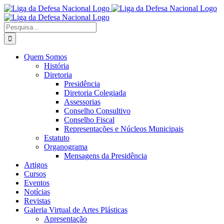
Ir
Facebook
X
Instagram
para
o
Procurar
conteúdo
por:
Quem Somos
História
Diretoria
Presidência
Diretoria Colegiada
Assessorias
Conselho Consultivo
Conselho Fiscal
Representações e Núcleos Municipais
Estatuto
Organograma
Mensagens da Presidência
Artigos
Cursos
Eventos
Notícias
Revistas
Galeria Virtual de Artes Plásticas
Apresentação