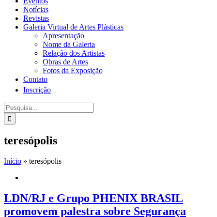
Eventos
Notícias
Revistas
Galeria Virtual de Artes Plásticas
Apresentação
Nome da Galeria
Relação dos Artistas
Obras de Artes
Fotos da Exposição
Contato
Inscrição
Procurar
por:
teresópolis
Início
»
teresópolis
LDN/RJ e Grupo PHENIX BRASIL
promovem palestra sobre Segurança