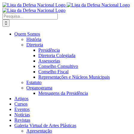
Ir
Facebook
X
Instagram
para
o
Procurar
conteúdo
por:
Quem Somos
História
Diretoria
Presidência
Diretoria Colegiada
Assessorias
Conselho Consultivo
Conselho Fiscal
Representações e Núcleos Municipais
Estatuto
Organograma
Mensagens da Presidência
Artigos
Cursos
Eventos
Notícias
Revistas
Galeria Virtual de Artes Plásticas
Apresentação