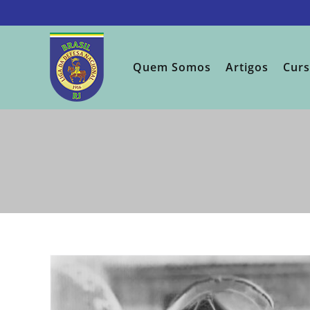
Ir
para
o
conteúdo
Quem Somos
Artigos
Cur