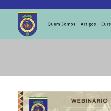
Ir
para
o
conteúdo
Quem Somos
Artigos
Cur