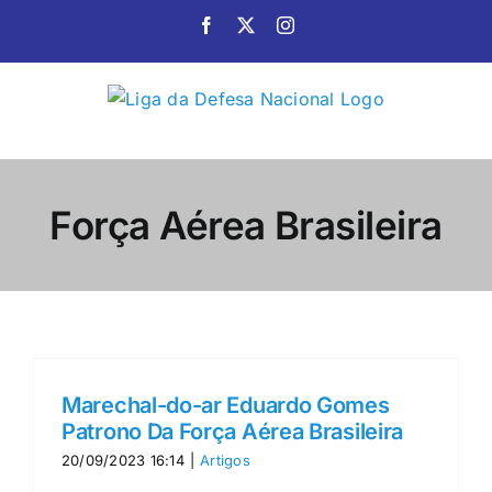
Ir
Facebook
X
Instagram
para
o
conteúdo
Força Aérea Brasileira
Marechal-do-ar Eduardo Gomes
Patrono Da Força Aérea Brasileira
20/09/2023 16:14
|
Artigos