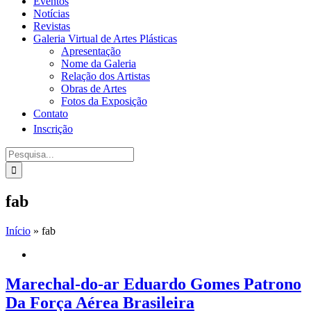
Eventos
Notícias
Revistas
Galeria Virtual de Artes Plásticas
Apresentação
Nome da Galeria
Relação dos Artistas
Obras de Artes
Fotos da Exposição
Contato
Inscrição
Procurar
por:
fab
Início
»
fab
Marechal-do-ar Eduardo Gomes Patrono
Da Força Aérea Brasileira