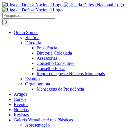
Ir
Facebook
X
Instagram
para
o
Procurar
conteúdo
por:
Quem Somos
História
Diretoria
Presidência
Diretoria Colegiada
Assessorias
Conselho Consultivo
Conselho Fiscal
Representações e Núcleos Municipais
Estatuto
Organograma
Mensagens da Presidência
Artigos
Cursos
Eventos
Notícias
Revistas
Galeria Virtual de Artes Plásticas
Apresentação