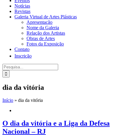
Eventos
Notícias
Revistas
Galeria Virtual de Artes Plásticas
Apresentação
Nome da Galeria
Relação dos Artistas
Obras de Artes
Fotos da Exposição
Contato
Inscrição
Procurar
por:
dia da vitória
Início
»
dia da vitória
O dia da vitória e a Liga da Defesa
Nacional – RJ