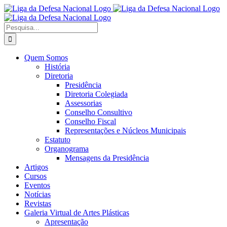
Ir
Facebook
X
Instagram
para
o
Procurar
conteúdo
por:
Quem Somos
História
Diretoria
Presidência
Diretoria Colegiada
Assessorias
Conselho Consultivo
Conselho Fiscal
Representações e Núcleos Municipais
Estatuto
Organograma
Mensagens da Presidência
Artigos
Cursos
Eventos
Notícias
Revistas
Galeria Virtual de Artes Plásticas
Apresentação