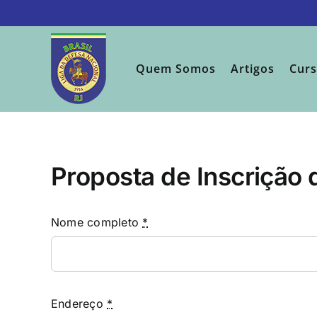
Ir
para
o
conteúdo
Quem Somos
Artigos
Cur
Proposta de Inscrição
Nome completo
*
Endereço
*